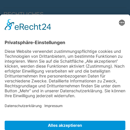
RECHTLICHES
Impressum
Haftungsausschluss
Datenschutzklausel
Bildnachweis
Cookie-Einstellungen
© 2021 Lebenshilfe Emden e.V.
Konzeption, Gestaltung und Programmierung:
Deich8 -
nordic webdesign
.
© 2021 Lebenshilfe Emden e.V.
Konzeption, Gestaltung und Programmierung:
Deich8 -
nordic webdesign
.