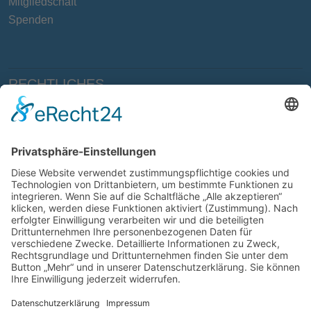
Mitgliedschaft
Spenden
RECHTLICHES
Impressum
Haftungsausschluss
Datenschutzklausel
Bildnachweis
Cookie-Einstellungen
© 2021 Lebenshilfe Emden e.V.
Konzeption, Gestaltung und Programmierung:
Deich8 -
nordic webdesign
.